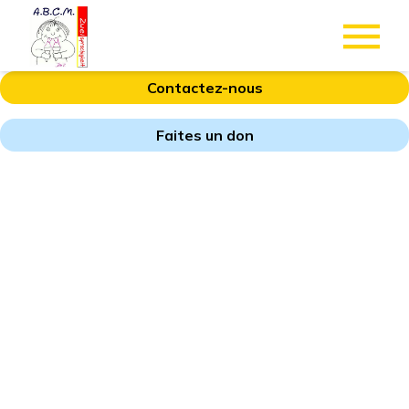
Contactez-nous
Faites un don
LISTE DES
ACTUALITÉS
DANS LES ÉCOLES A.B.C.M
ZWEISPRACHIGKEIT