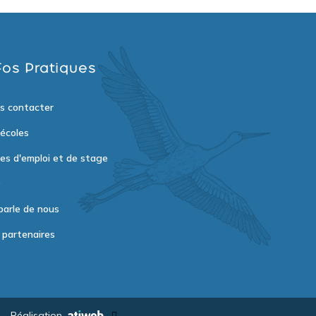
fos Pratiques
s contacter
 écoles
res d'emploi et de stage
Q
parle de nous
 partenaires
-
Réalisation
-