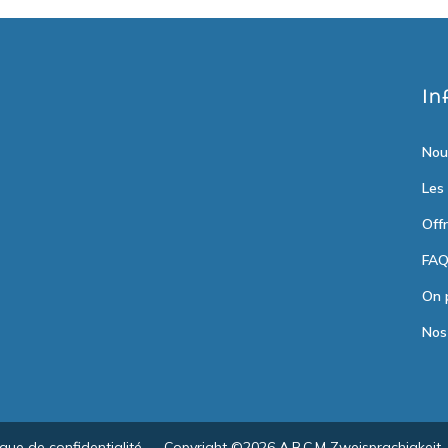
In
Nou
Les
Off
FA
On 
Nos
ique de confidentialité
-
Copyright ©2026 A.B.C.M Zweisprachigkeit