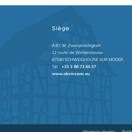
Siège
A.B.C.M. Zweisprachigkeit
12 route de Wintershouse
67590 SCHWEIGHOUSE SUR MODER
Tél. :
+33 3 88 72 60 37
www.abcmzwei.eu
Mentions légales
-
Polit