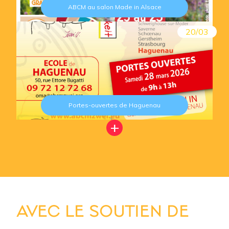
ABCM au salon Made in Alsace
20/03
Portes-ouvertes de Haguenau
+
AVEC LE SOUTIEN DE