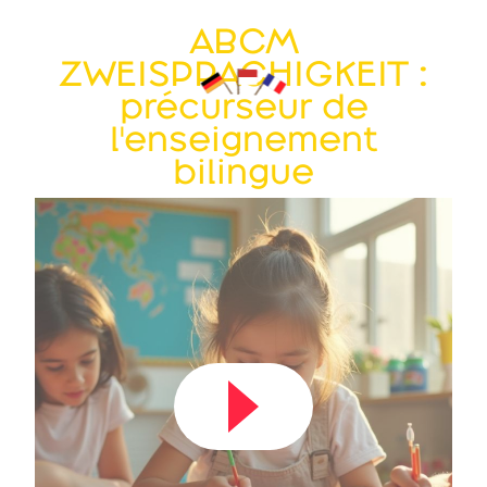
ABCM
ZWEISPRACHIGKEIT :
précurseur de
l'enseignement
bilingue